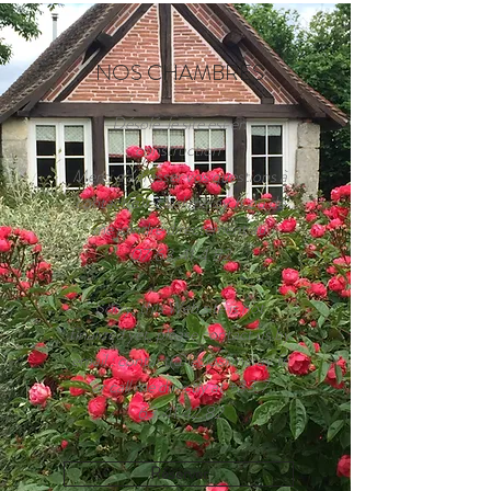
NOS CHAMBRES
Désolé, le site est en
construction
Merci d'adresser vos questions à
contact@lecloslimeray.fr
ou de
me joindre directement au
07.63.41.4.82
Sorry, this Web site is not
finalized yet, please contact us by
email :
contact@lecloslimeray.fr
or call me directly at
+33.7
63.41.42.82
Réserver