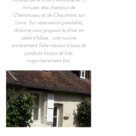
minutes des chateaux de
Chenonceau et de Chaumont sur
Loire. Sur réservation préalable,
Antoine vous propose le dîner en
table d'hôtes : une cuisine
entièrement faîte maison à base de
produits locaux et très
majoritairement bio.