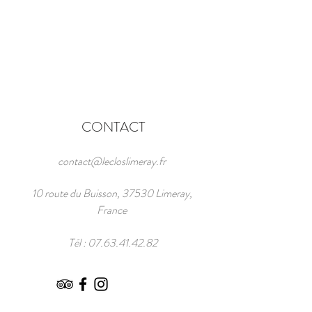
CONTACT
contact@lecloslimeray.fr
10 route du Buisson, 37530 Limeray,
France
Tél :
07.63.41.42.82