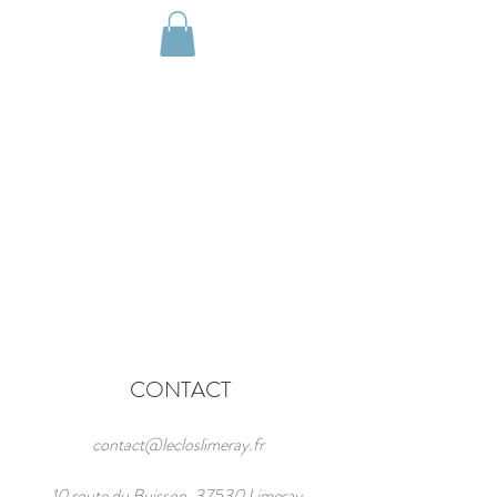
Réserver
CONTACT
contact@lecloslimeray.fr
10 route du Buisson, 37530 Limeray,