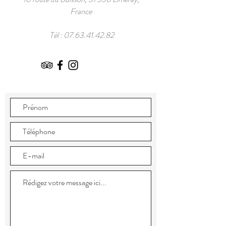
France
Tél :
07.63.41.42.82