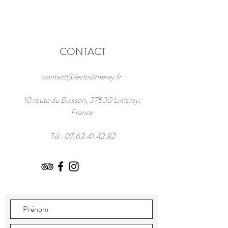
CONTACT
contact@lecloslimeray.fr
10 route du Buisson, 37530 Limeray,
France
Tél :
07.63.41.42.82