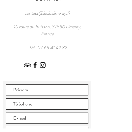
contact@lecloslimeray.fr
10 route du Buisson, 37530 Limeray,
France
Tél :
07.63.41.42.82