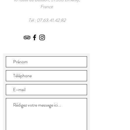
France
Tél :
07.63.41.42.82