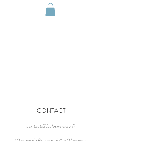
Réserver
CONTACT
contact@lecloslimeray.fr
10 route du Buisson, 37530 Limeray,