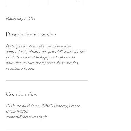
e
r
m
Places disponibles
i
n
é
Description du service
Participez à notre atelier de cuisine pour
apprendre à préparer des plats délicieux avec des
produits locaux et biologiques. Explorez de
nouvelles saveurs et emportez chez vous des
recettes uniques.
Coordonnées
10 Route du Buisson, 37530 Limeray, France
0763414282
contact@lecloslimeray.fr