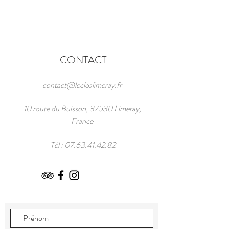
CONTACT
contact@lecloslimeray.fr
10 route du Buisson, 37530 Limeray,
France
Tél :
07.63.41.42.82