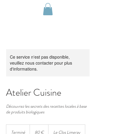
Réserver
Ce service n'est pas disponible,
veuillez nous contacter pour plus
d'informations.
Atelier Cuisine
Découvrez les secrets des recettes locales à base
de produits biologiques
80
euros
Terminé
T
80 €
Le Clos Limeray