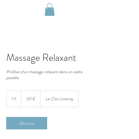
Réserver
Massage Relaxant
Profitez d'un massage relaxant dans un cadre
paisible
50
euros
1 h
1
50 €
Le Clos Limeray
Réserver